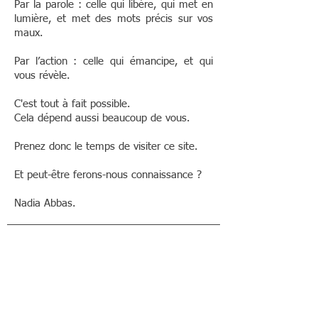
Par la parole : celle qui libère, qui met en
lumière, et met des mots précis sur vos
maux.
Par l’action : celle qui émancipe, et qui
vous révèle.
C'est tout à fait possible.
Cela dépend aussi beaucoup de vous.
Prenez donc le temps de visiter ce site.
Et peut-être ferons-nous connaissance ?
Nadia Abbas.
Nadia Abbas, Psychologue,
nadia.abbas.psy@gmail.com
En cas d'urgence,
119 rue Jeanne d’Arc,
contactez
59650, Villeneuve d’Ascq.
le 15 ou le 112.